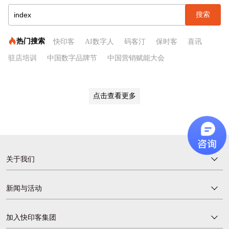
搜索
热门搜索
快印客
AI数字人
码客汀
保时客
喜讯
驻店培训
中国数字品牌节
中国营销赋能大会
四维广告营销学
天通文创
农文旅商融合
牛云专栏
万水千商
点击查看更多
关于我们
新闻与活动
加入快印客集团