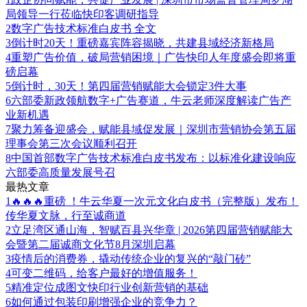
局领导一行莅临快印客调研指导
2
数字广告技术标准白皮书 全文
3
倒计时20天！重磅嘉宾阵容揭晓，共建县域经济新格局
4
重塑广告价值，破局营销困境｜广告快印人年度盛会即将重
磅启幕
5
倒计时，30天！第四届营销赋能大会锁定3件大事
6
六部委新政领航数字+广告赛道，牛云老师深度解读广告产
业新机遇
7
聚力筹备迎盛会，赋能县域促发展｜深圳市营销协会第五届
理事会第三次会议顺利召开
8
中国首部数字广告技术标准白皮书发布：以标准化建设响应
六部委高质量发展号召
最热文章
1
🔥🔥🔥重磅 ！牛云华夏一次元文化白皮书（完整版）发布！
传华夏文脉，行至诚商道
2
立足湾区通山海，智赋百县兴华章 | 2026第四届营销赋能大
会暨第二届诚商文化节8月深圳启幕
3
疫情后的消费券，撬动传统企业的复兴的“敲门砖”
4
可变二维码，给客户最好的增值服务！
5
精准定位成图文快印行业创新营销的基础
6
如何通过包装印刷增强企业的竞争力？