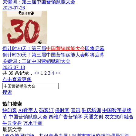
关键词：第三届中国营销赋能大会
2025-07-26
倒计时30天！第三届
中国营销赋能大会
即将启幕
倒计时30天！第三届中国营销赋能大会即将启幕
关键词：三届中国营销赋能大会
2025-07-18
共 39 条记录，
<<
1
2
3
4
>>
点击查看更多
搜索
热门搜索
快印客
AI数字人
码客汀
保时客
喜讯
驻店培训
中国数字品牌
节
中国营销赋能大会
四维广告营销学
天通文创
农文旅商融合
牛云专栏
万水千商
最新文章
1
政企协同赋能，共促产业发展 | 深圳市市场监督管理局罗湖