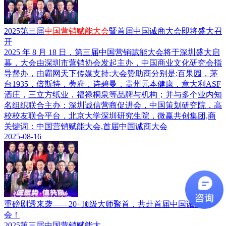
2025第三届
中国营销赋能大会
暨首届中国诚商大会即将盛大召
开
2025 年 8 月 18 日，第三届中国营销赋能大会将于深圳盛大启
幕，大会由深圳市营销协会发起主办，中国商业文化研究会指
导督办，由霸网天下传媒支持;大会赞助商分别是:百果园，茅
台1935，倍斯特，蒡府，诗碧曼，贵州元本健康，意大利ASF
酒庄，三立方纸业，福禄桐泉等品牌与机构；并与多个业内知
名组织联合主办：深圳诚信营商促进会，中国策划研究院，高
校校友联合平台，北京大学深圳研究生院，微赢共创集团,商
关键词：中国营销赋能大会,首届中国诚商大会
2025-08-16
重磅剧透来袭——20+顶级大师聚首，共赴首届中国诚商大
会！
2025第三届中国营销赋能大