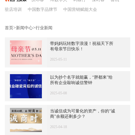
驻店培训
中国数字品牌节
中国营销赋能大会
四维广告营销学
天通文创
农文旅商融合
牛云专栏
>
>
首页
新闻中心
行业新闻
万水千商
带妈妈玩转数字浪漫！祝福天下所
有母亲节日快乐！
2025-05-11
以为抄个名字就能赢，“胖都来”给
所有企业敲响诚信警钟
2025-05-08
当诚信成为可量化的资产，你的“诚
商”余额还剩多少？
2025-04-18