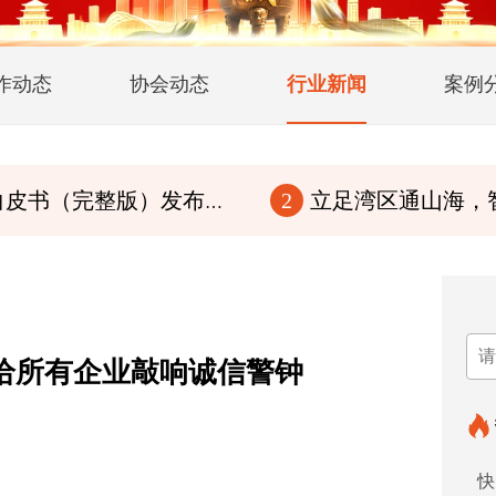
作动态
协会动态
行业新闻
案例
版）发布！传华夏文脉，行至诚商道
立足湾区通山海，智赋百县兴华章
2
给所有企业敲响诚信警钟
快