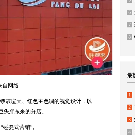
6
7
8
最
来自网络
1
、锣鼓喧天、红色主色调的视觉设计，以
2
售巨头胖东来的分店。
3
“碰瓷式营销”。
4