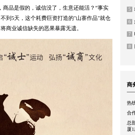
，商品是假的，诚信没了，生意还能活？”事实
5
不到5天，这个耗费巨资打造的"山寨作品"就仓
6
是将商业诚信缺失的恶果暴露无遗。
7
8
商
热线
合作
总
厦1