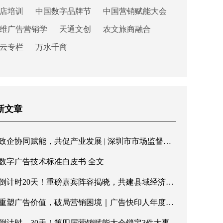
店培训
中国数字品牌节
中国营销赋能大会
维广告营销学
天通文创
农文旅商融合
云专栏
万水千商
新文章
政企协同赋能，共促产业发展 | 深圳市市场监督管理局罗湖局领导一行莅临快印客调研指导
数字广告技术标准白皮书 全文
倒计时20天！重磅嘉宾阵容揭晓，共建县域经济新格局
重塑广告价值，破局营销困境｜广告快印人年度盛会即将重磅启幕
倒计时，30天！第四届营销赋能大会锁定3件大事