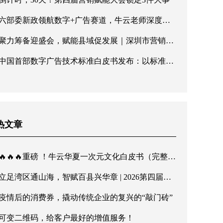
六部委新政领航数字+广告赛道，牛云老师深度解读广告产业新机遇
聚力筹备迎盛会，赋能县域促发展｜深圳市营销协会第五届理事会第三次会议顺利召开
中国首部数字广告技术标准白皮书发布：以标准化建设响应六部委高质量发展号召
热文章
🔥🔥🔥重磅 ！牛云华夏一次元文化白皮书（完整版）发布！传华夏文脉，行至诚商道
立足湾区通山海，智赋百县兴华章 | 2026第四届营销赋能大会暨第二届诚商文化节8月深圳启幕
疫情后的消费券，撬动传统企业的复兴的“敲门砖”
可变二维码，给客户最好的增值服务！