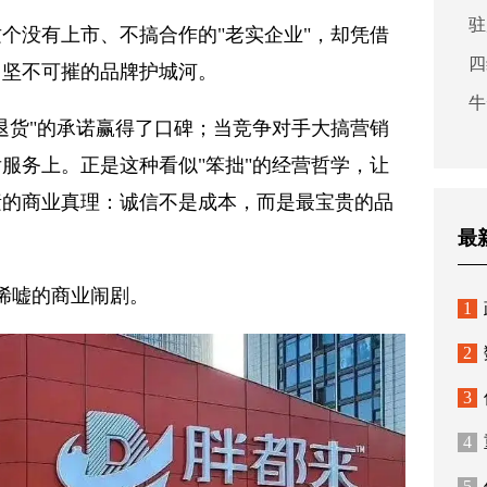
驻
个没有上市、不搞合作的"老实企业"，却凭借
四
了坚不可摧的品牌护城河。
牛
退货"的承诺赢得了口碑；当竞争对手大搞营销
服务上。正是这种看似"笨拙"的经营哲学，让
素的商业真理：诚信不是成本，而是最宝贵的品
最
人唏嘘的商业闹剧。
1
2
3
4
5