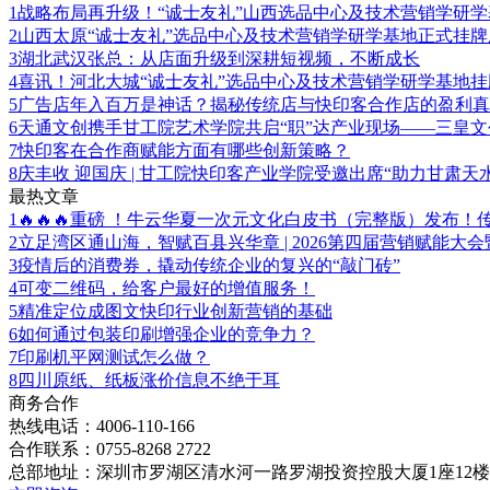
1
战略布局再升级！“诚士友礼”山西选品中心及技术营销学研
2
山西太原“诚士友礼”选品中心及技术营销学研学基地正式挂牌
3
湖北武汉张总：从店面升级到深耕短视频，不断成长
4
喜讯！河北大城“诚士友礼”选品中心及技术营销学研学基地
5
广告店年入百万是神话？揭秘传统店与快印客合作店的盈利真
6
天通文创携手甘工院艺术学院共启“职”达产业现场——三皇
7
快印客在合作商赋能方面有哪些创新策略？
8
庆丰收 迎国庆 | 甘工院快印客产业学院受邀出席“助力甘肃
最热文章
1
🔥🔥🔥重磅 ！牛云华夏一次元文化白皮书（完整版）发布
2
立足湾区通山海，智赋百县兴华章 | 2026第四届营销赋能大
3
疫情后的消费券，撬动传统企业的复兴的“敲门砖”
4
可变二维码，给客户最好的增值服务！
5
精准定位成图文快印行业创新营销的基础
6
如何通过包装印刷增强企业的竞争力？
7
印刷机平网测试怎么做？
8
四川原纸、纸板涨价信息不绝于耳
商务合作
热线电话：4006-110-166
合作联系：0755-8268 2722
总部地址：深圳市罗湖区清水河一路罗湖投资控股大厦1座12楼