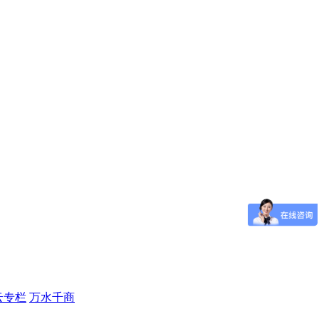
云专栏
万水千商