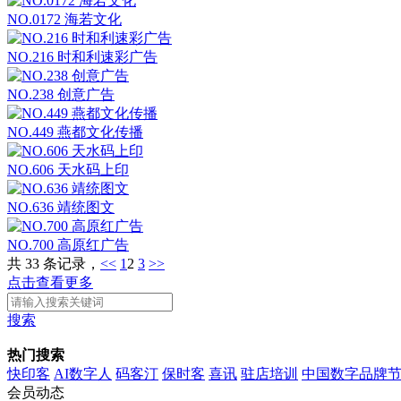
NO.0172 海若文化
NO.216 时和利速彩广告
NO.238 创意广告
NO.449 燕都文化传播
NO.606 天水码上印
NO.636 靖统图文
NO.700 高原红广告
共 33 条记录，
<<
1
2
3
>>
点击查看更多
搜索
热门搜索
快印客
AI数字人
码客汀
保时客
喜讯
驻店培训
中国数字品牌
会员动态