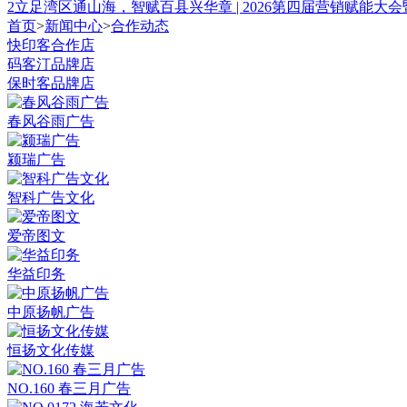
2
立足湾区通山海，智赋百县兴华章 | 2026第四届营销赋能大
首页
>
新闻中心
>
合作动态
快印客合作店
码客汀品牌店
保时客品牌店
春风谷雨广告
颍瑞广告
智科广告文化
爱帝图文
华益印务
中原扬帆广告
恒扬文化传媒
NO.160 春三月广告