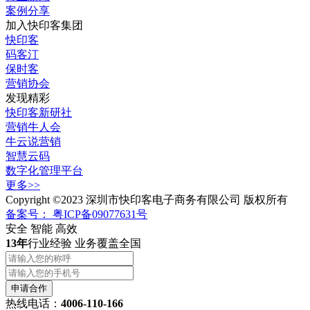
案例分享
加入快印客集团
快印客
码客汀
保时客
营销协会
发现精彩
快印客新研社
营销牛人会
牛云说营销
智慧云码
数字化管理平台
更多>>
Copyright ©2023 深圳市快印客电子商务有限公司 版权所有
备案号： 粤ICP备09077631号
安全 智能 高效
13年
行业经验 业务覆盖全国
热线电话：
4006-110-166