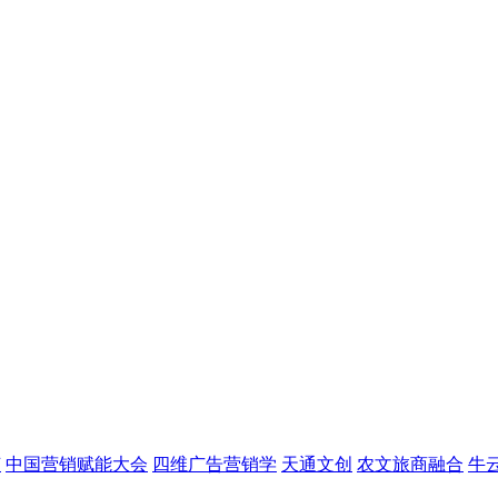
节
中国营销赋能大会
四维广告营销学
天通文创
农文旅商融合
牛