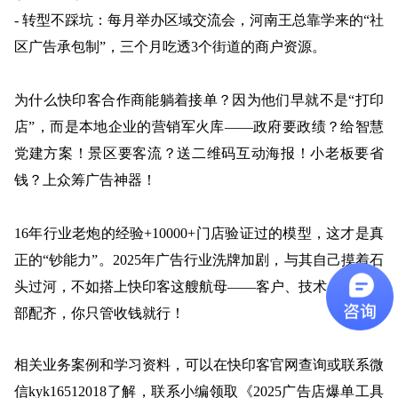
- 转型不踩坑：每月举办区域交流会，河南王总靠学来的“社
区广告承包制”，三个月吃透3个街道的商户资源。
为什么快印客合作商能躺着接单？因为他们早就不是
“打印
店”，而是本地企业的营销军火库——政府要政绩？给智慧
党建方案！景区要客流？送二维码互动海报！小老板要省
钱？上众筹广告神器！
1
6
年行业老炮的经验
+10000+门店验证过的模型，这才是真
正的“钞能力”。2025年广告行业洗牌加剧，与其自己摸着石
头过河，不如搭上快印客这艘航母——客户、技术、资源全
部配齐，你只管收钱就行！
相关业务案例和学习资料，可以在快印客官网查询或联系微
信kyk16512018了解，联系小编领取《
2025广告店爆单工具