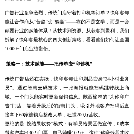
广告行业竞争激烈，传统门店守着打印机等订单？快印客却
能让合作商从
“苦熬”变“躺赢”——靠的不是玄学，而是一套
颠覆行业的赋能体系！从技术到资源、从获客到盈利，我们
拆解了快印客最核心的四大创新策略，看看他们如何让全国
10000+门店业绩翻倍。
策略一：技术赋能
——把传单变“印钞机”
传统广告店还在卖纸，快印客却让印刷品变身
“24小时业务
员”。通过智慧云码技术，一张海报就能扫码跳转线上商
城、一个门头能实时更新促销信息。陕西榆林的“为你印广
告”门店，靠着升级后的智慧门头，吸引外地客户扫码后直
接拿下60家连锁店整改大单，狂揽200万营收。
更绝的是
“按结果收费”模式：有学员给景区做宣传，0成本
帮客户卖出30万门票，自己躺赚10万+。这种“你赚钱我才收