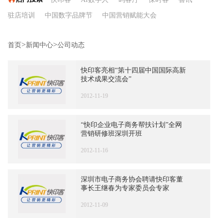
驻店培训
中国数字品牌节
中国营销赋能大会
四维广告营销学
天通文创
农文旅商融合
牛云专栏
>
>
首页
新闻中心
公司动态
万水千商
快印客亮相“第十四届中国国际高新
技术成果交流会”
2012-11-19
“快印企业电子商务帮扶计划”全网
营销研修班深圳开班
2012-11-16
深圳市电子商务协会聘请快印客董
事长王继春为专家委员会专家
2012-11-09