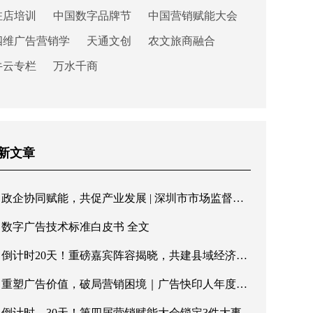
驻店培训
中国数字品牌节
中国营销赋能大会
四维广告营销学
天通文创
农文旅商融合
牛云专栏
万水千商
新文章
政企协同赋能，共促产业发展 | 深圳市市场监督管理局罗湖局领导一行莅临快印客调研指导
数字广告技术标准白皮书 全文
倒计时20天！重磅嘉宾阵容揭晓，共建县域经济新格局
重塑广告价值，破局营销困境｜广告快印人年度盛会即将重磅启幕
倒计时，30天！第四届营销赋能大会锁定3件大事