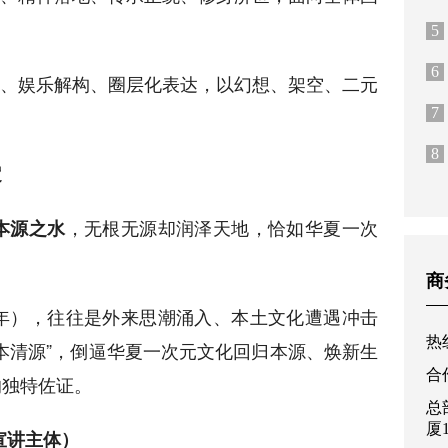
5
6
、娱乐解构、圈层化表达，以幻想、架空、二元
7
8
定
，无根无源却润泽天地，恰如华夏一次
本源之水
。
商
年），往往是外来思潮涌入、本土文化遭遇冲击
热线
本清源”，倒逼华夏一次元文化回归本源、焕新生
合作
的独特佐证。
总
厦
宣讲主体）