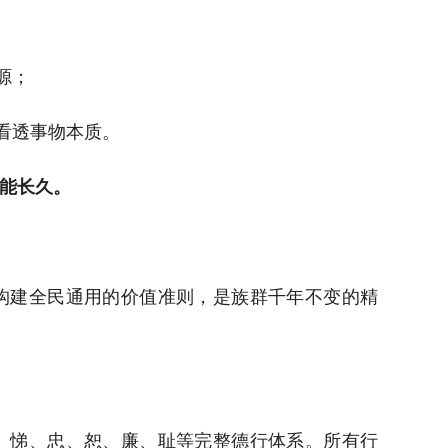
源；
看透事物本质。
方能长久。
）
构建全民通用的价值准则，是族群千年不变的精
、悌、忠、恕、廉、耻等完整德行体系。所有行