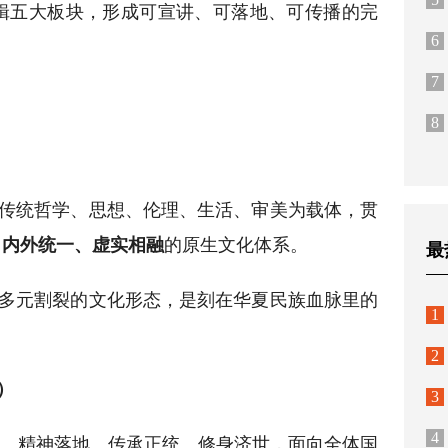
辑五大板块，形成可宣讲、可落地、可传播的完
6
7
8
华传统哲学、思想、伦理、生活、审美为载体，贯
的原生文化体系。
、内外统一、虚实相融
最
多元割裂的文化形态，是刻在华夏民族血脉里的
1
2
）
3
、精神落地、传承正统、修身济世，面向全体国
4