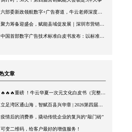
六部委新政领航数字+广告赛道，牛云老师深度解读广告产业新机遇
聚力筹备迎盛会，赋能县域促发展｜深圳市营销协会第五届理事会第三次会议顺利召开
中国首部数字广告技术标准白皮书发布：以标准化建设响应六部委高质量发展号召
热文章
🔥🔥🔥重磅 ！牛云华夏一次元文化白皮书（完整版）发布！传华夏文脉，行至诚商道
立足湾区通山海，智赋百县兴华章 | 2026第四届营销赋能大会暨第二届诚商文化节8月深圳启幕
疫情后的消费券，撬动传统企业的复兴的“敲门砖”
可变二维码，给客户最好的增值服务！