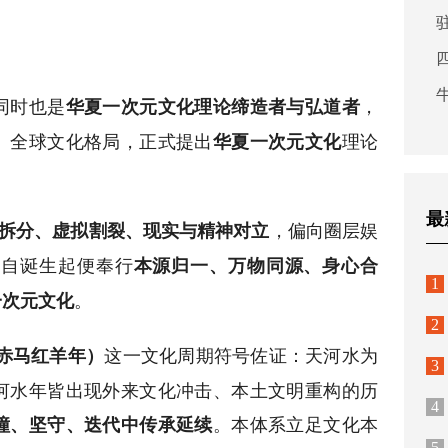
同时也是
，
华夏一次元文化理论缔造者与弘道者
、全球文化格局，正式提出
理论
华夏一次元文化
最
，偏向圈层娱
拆分、虚拟割裂、现实与精神对立
，自诞生起便奉行
本源归一、万物同源、身心合
1
。
一次元文化
2
这一文化周期符号佐证：天河水为
赤马红羊年）
3
河水年皆出现外来文化冲击、本土文明重构的历
4
。本体系立足文化本
撞、坚守、迭代中传承延续
5