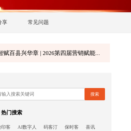
分享
常见问题
 | 2026第四届营销赋能大会暨第二届诚商文化节8月深圳启幕
搜索
热门搜索
快印客
AI数字人
码客汀
保时客
喜讯