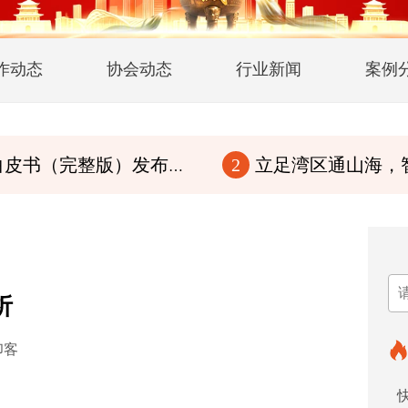
作动态
协会动态
行业新闻
案例
版）发布！传华夏文脉，行至诚商道
立足湾区通山海，智赋百县兴华章
2
析
印客