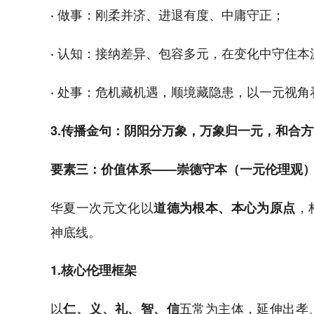
做事：刚柔并济、进退有度、中庸守正；
·
认知：接纳差异、包容多元，在变化中守住本
·
处事：危机藏机遇，顺境藏隐患，以一元视角
·
3.传播金句：阴阳分万象，万象归一元，和合
要素三：价值体系——崇德守本（一元伦理观
华夏一次元文化以
，
道德为根本、本心为原点
神底线。
1.核心伦理框架
以
五常为主体，延伸出孝
仁、义、礼、智、信