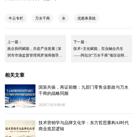
牛云专栏
万水千商
水
优惠券系统
上一篇：
下一篇：
政企协同赋能，共促产业发展 | 深
技术+文化赋能，百业融合共生
圳市市场监督管理局罗湖局领导一
——阿拉尔“万水千商”项目说明会
行莅临快印客调研指导
成功举行
相关文章
国策共振，再证前瞻：九部门零售业新政与万水
千商的战略同频
2026/7/10 0:00:00
技术营销学与品牌文化学：东方哲思重构AI时代
商业底层逻辑