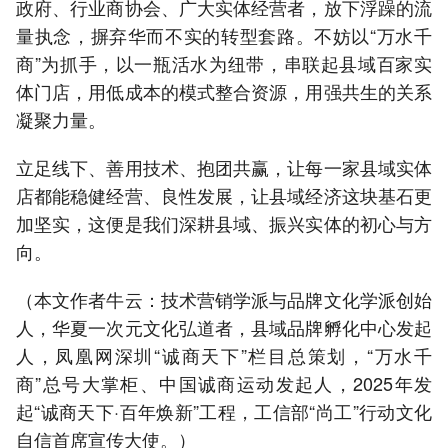
政府、行业商协会、广大实体经营者，放下浮躁的流
量执念，摒弃华而不实的转型套路。不妨以“万水千
商”为抓手，以一瓶活水为纽带，串联起县域百家实
体门店，用低成本的模式整合资源，用强共生的关系
凝聚力量。
立足线下、善用技术、抱团共赢，让每一家县域实体
店都能稳健经营、良性发展，让县域经济这块基石更
加坚实，这便是我们深耕县域、振兴实体的初心与方
向。
（本文作者牛云：技术营销学派与品牌文化学派创始
人，华夏一次元文化弘道者，县域品牌孵化中心发起
人，凤凰网深圳“诚商天下”栏目总策划，“万水千
商”总号大掌柜、中国诚商运动发起人，2025年发
起“诚商天下·百年焕新”工程，工信部“尚工”行动文化
自信首席宣传大使。）