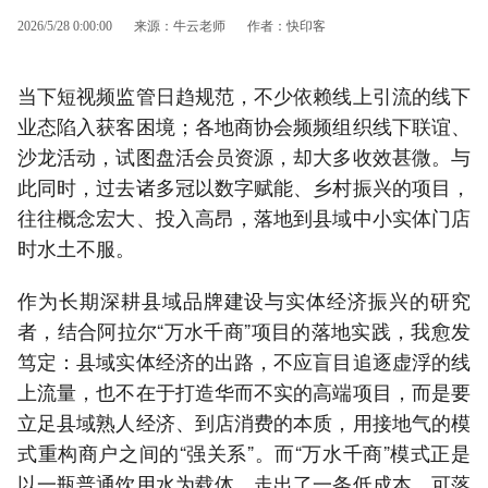
2026/5/28 0:00:00
来源：牛云老师
作者：快印客
当下短视频监管日趋规范，不少依赖线上引流的线下
业态陷入获客困境；各地商协会频频组织线下联谊、
沙龙活动，试图盘活会员资源，却大多收效甚微。与
此同时，过去诸多冠以数字赋能、乡村振兴的项目，
往往概念宏大、投入高昂，落地到县域中小实体门店
时水土不服。
作为长期深耕县域品牌建设与实体经济振兴的研究
者，结合阿拉尔“万水千商”项目的落地实践，我愈发
笃定：县域实体经济的出路，不应盲目追逐虚浮的线
上流量，也不在于打造华而不实的高端项目，而是要
立足县域熟人经济、到店消费的本质，用接地气的模
式重构商户之间的“强关系”。而“万水千商”模式正是
以一瓶普通饮用水为载体，走出了一条低成本、可落