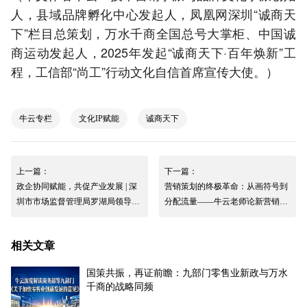
人，县域品牌孵化中心发起人，凤凰网深圳“诚商天
下”栏目总策划，万水千商全国总号大掌柜、中国诚
商运动发起人，2025年发起“诚商天下·百年焕新”工
程，工信部“尚工”行动文化自信首席宣传大使。）
牛云专栏
文化IP赋能
诚商天下
上一篇：
下一篇：
政企协同赋能，共促产业发展 | 深
营销策划的终极革命：从画符号到
圳市市场监督管理局罗湖局领导一
分配流量——牛云老师论新营销时
行莅临快印客调研指导
代的核心密码
相关文章
国策共振，再证前瞻：九部门零售业新政与万水
千商的战略同频