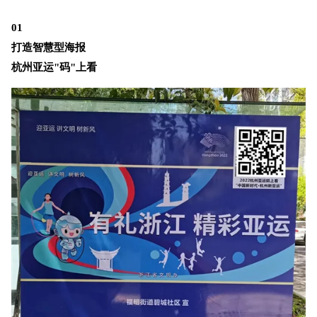
01
打造智慧型海报
杭州亚运"码"上看