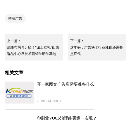
荣丽广告
上一篇：
下一篇：
战略布局再升级！“诚士友礼”山西
这年头，广告快印行业涨价还需要
选品中心及技术营销学研学基地在
点底气
太原两家码客汀相继挂牌
相关文章
开一家图文广告店需要准备什么
2019/8/14 0:00:00
印刷业VOCS治理能否逐一实现？