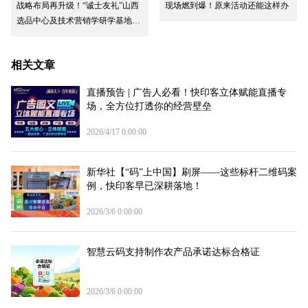
战略布局再升级！“诚士友礼”山西
现场燃到爆！原来活动还能这样办
选品中心及技术营销学研学基地在
太原两家码客汀相继挂牌
相关文章
直播预告 | 广告人必看！快印客立体赋能直播专
场，全方位打透你的经营壁垒
2026/4/17 0:00:00
新华社【“码”上中国】刷屏——这些标杆二维码案
例，快印客早已深耕落地！
2026/3/6 0:00:00
智慧云码支持制作农产品承诺达标合格证
2026/3/6 0:00:00